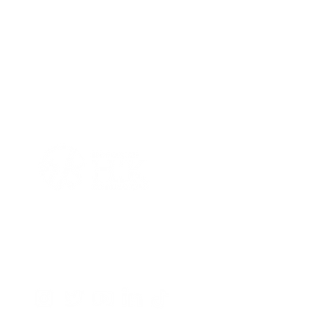
Kantor Pusat BPRS HIK Parahyangan
Jl Percobaan No. 38B , Cileunyi Kulon , Cileunyi, Bandu
Jawa Barat 40622
MEDIA SOSIAL