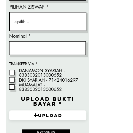
PILIHAN ZISWAF
Nominal
R
TRANSFER VIA
*
e
DANAMON SYARIAH -
q
8383032013000652
u
i
DKI SYARIAH - 71424016297
r
MUAMALAT -
e
8383032013000652
d
Upload Bukti
bayar
Upload
PROSESS