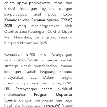
dalam upaya peningkatan literasi dan 
inklusi keuangan syariah dengan 
berpartisipasi aktif pada 
Expo 
Keuangan dan Seminar Syariah (EKSiS) 
2025
, yang diselenggarakan oleh 
Otoritas Jasa Keuangan (OJK) di Lippo 
Mall Nusantara, berlangsung sejak 6 
hingga 9 November 2025. 
Kehadiran BPRS HIK Parahyangan 
dalam 
open booth
 ini menjadi wadah 
strategis untuk mendekatkan layanan 
keuangan syariah langsung kepada 
masyarakat luas. Dalam rangka 
mendukung momentum inklusi, BPRS 
HIK Parahyangan secara eksklusif 
meluncurkan 
Program Deposito 
Spesial
 dengan penawaran 
rate
 bagi 
hasil plus bonus yang 
setara 8%
 (
syarat 